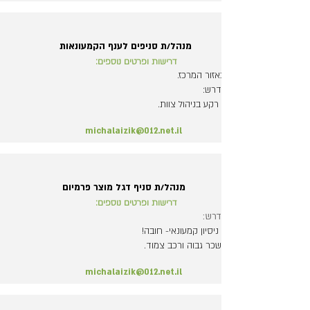
מנהל/ת סניפים לענף הקמעונאות
דרישות ופרטים נוספים:
באזור המרכז.
נדרש:
- רקע בניהול צוות.
michalaizik@012.net.il
מנהל/ת סניף דגל מוצר פרמיום
דרישות ופרטים נוספים:
נדרש:
- ניסיון קמעונאי- חובה!
*שכר גבוה ורכב צמוד.
michalaizik@012.net.il