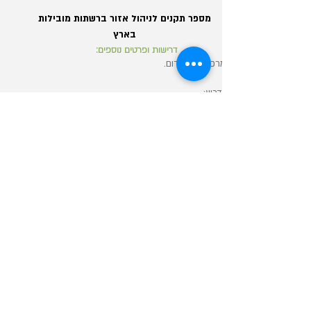
מספר תקנים לניהול אזור ברשתות מובילות
בארץ
דרישות ופרטים נוספים:
מרכז, צפון ודרום.
נדרש:
- ניסיון קודם מרשתות אופנה/טיפוח/הנעלה.
- תואר ראשון - יתרון משמעותי.
- ניסיון בניהול מנהלים.
- יכולת מכירתית מעולה.
- נכונות לעבודת שטח.
michalaizik@012.net.il
מנהל/ת מרלוג לחברה קמעונאית
דרישות ופרטים נוספים:
באזור מודיעין.
נדרש: