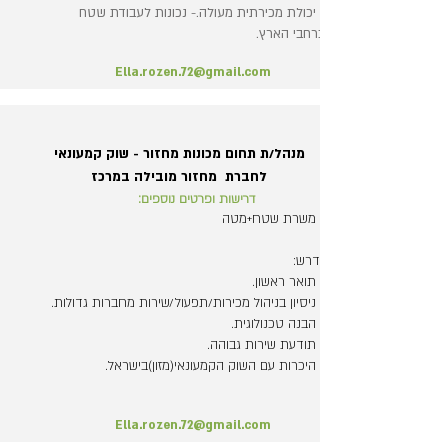
- יכולת מכירתית מעולה.- נכונות לעבודת שטח
ברחבי הארץ.
Ella.rozen.72@gmail.com
מנהל/ת תחום מכונות מחזור - שוק קמעונאי
לחברת מחזור מובילה במרכז
דרישות ופרטים נוספים:
* משרת שטח+מטה
נדרש:
- תואר ראשון.
- ניסיון בניהול מכירות/תפעול/שירות מחברות גדולות.
- הבנה טכנולוגית.
- תודעת שירות גבוהה.
- היכרות עם השוק הקמעונאי(מזון)בישראל.
Ella.rozen.72@gmail.com