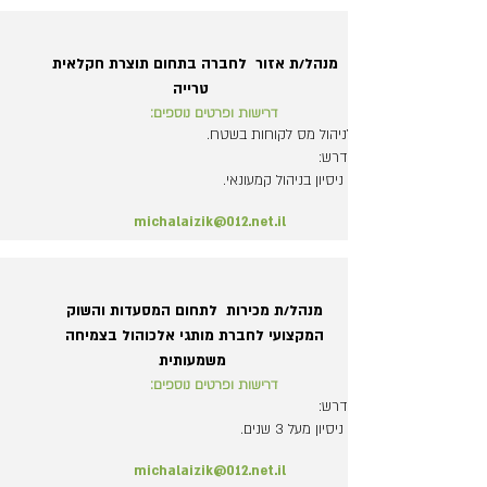
מנהל/ת אזור לחברה בתחום תוצרת חקלאית
טרייה
דרישות ופרטים נוספים:
לניהול מס לקוחות בשטח.
נדרש:
- ניסיון בניהול קמעונאי.
michalaizik@012.net.il
מנהל/ת מכירות לתחום המסעדות והשוק
המקצועי לחברת מותגי אלכוהול בצמיחה
משמעותית
דרישות ופרטים נוספים:
נדרש:
- ניסיון מעל 3 שנים.
michalaizik@012.net.il