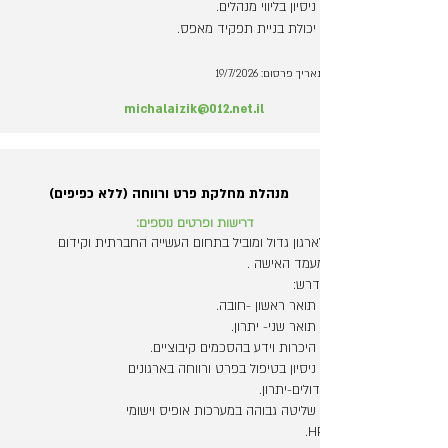
- ניסיון בליווי מנהלים.
- יכולת בניית תפקיד מאפס.
תאריך פרסום: 19/7/2026
michalaizik@012.net.il
מנהלת מחלקת פרט ורווחה (ללא כפיפים)
דרישות ופרטים נוספים:
לארגון גדול ומוביל
בתחום העשייה החברתית וקידום
מעמד
האישה .
נדרש:
- תואר ראשון -חובה.
- תואר שני-
יתרון.
- היכרות וידע בהסכמים קיבוציים.
- ניסיון בטיפול בפרט ורווחה בארגונים
גדולים-יתרון.
- שליטה גבוהה במערכות אופיס וישומי
HR.