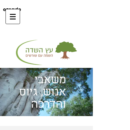
ezsade
משאבי
אנוש, גיוס
והדרכה