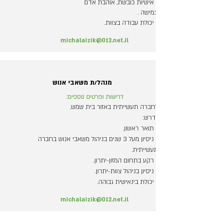
- אישיות כובשת, אוהבת אדם
וגמישה .
- יכולת עבודה בצוות.
michalaizik@012.net.il
מנהל/ת משאבי אנוש
דרישות ופרטים נוספים:
לחברה תעשייתית באזור בית שמש.
נדרש:
- תואר ראשון.
- ניסיון מעל 3 שנים בניהול משאבי אנוש בחברה
תעשייתית.
- רקע בתחום המזון-יתרון.
- ניסיון בניהול צוות-יתרון.
- יכולת בינאישית גבוהה.
michalaizik@012.net.il