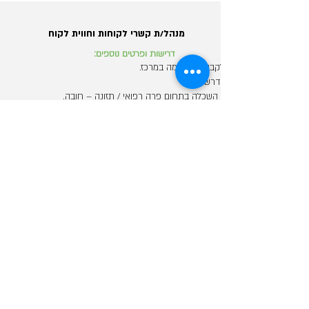
מנהל/ת קשרי לקוחות וחווית לקוח
דרישות ופרטים נוספים:
לקבוצת פארמה במרכז.
נדרש:
- השכלה בתחום פרה רפואי / תזונה – חובה.
- ניסיון מעל 3 שנים בניהול חווית לקוח.
- יכולת הדרכת צוותים.
- עבודה מול ממשקים מרובים.
michalaizik@012.net.il
מנהל/ת מחלקת גיוס
דרישות ופרטים נוספים:
לקבוצה יבואנית מובילה בתל אביב.
נדרש:
- תואר ראשון.
- ניסיון בניהול מחלקת גיוס מעל 3 שנים.