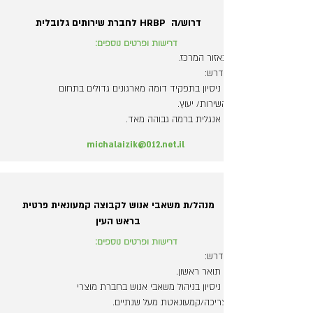
דרוש/ה HRBP לחברת שירותים גלובלית
דרישות ופרטים נוספים:
באזור המרכז.
נדרש:
- ניסיון בתפקיד דומה מארגונים גדולים בתחום
השירות/ יעוץ.
- אנגלית ברמה גבוהה מאד.
michalaizik@012.net.il
מנהל/ת משאבי אנוש לקבוצה קמעונאית פרטית
בראש העין
דרישות ופרטים נוספים:
נדרש:
- תואר ראשון.
- ניסיון בניהול משאבי אנוש בחברת מוצרי
צריכה/קמעונאטת מעל שנתיים.