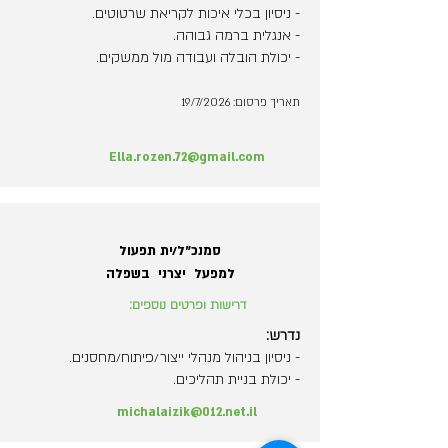
- ניסיון בכלי איכות לקריאת שרטוטים.
- אנגלית ברמה גבוהה.
- יכולת הובלה ועבודה מול ממשקים.
תאריך פרסום: 19/7/2026
Ella.rozen.72@gmail.com
סמנכ"ל/ית תפעול
למפעל יצרני בשפלה
דרישות ופרטים נוספים:
נדרש:
- ניסיון בניהול מנהלי ייצור/פיתוח/מחסנים.
- יכולת בניית תהליכים.
michalaizik@012.net.il