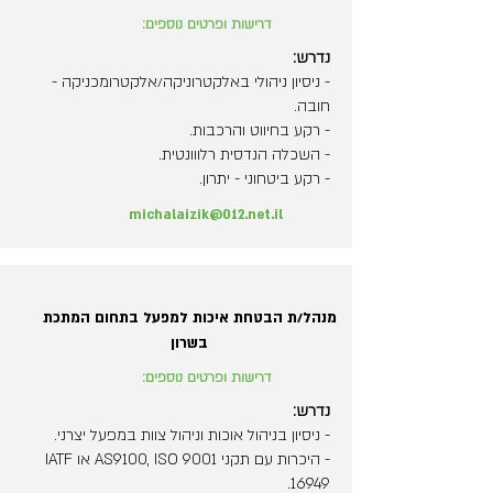
דרישות ופרטים נוספים:
נדרש:
- ניסיון ניהולי באלקטרוניקה/אלקטרומכניקה -
חובה.
- רקע בחיווט והרכבות.
- השכלה הנדסית רלווונטית.
- רקע ביטחוני - יתרון.
michalaizik@012.net.il
מנהל/ת הבטחת איכות למפעל בתחום המתכת
בשרון
דרישות ופרטים נוספים:
נדרש:
- ניסיון בניהול אוכות וניהול צוות במפעל יצרני.
- היכרות עם תקני AS9100, ISO 9001 או IATF
16949.